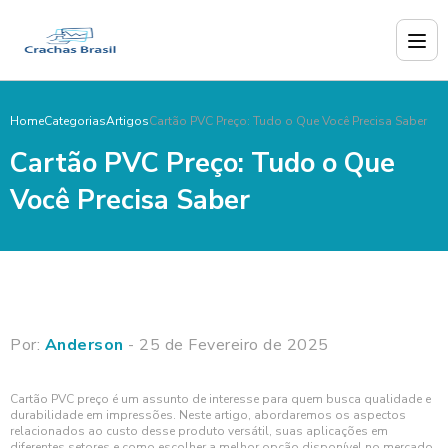
Home
Categorias
Artigos
Cartão PVC Preço: Tudo o Que Você Precisa Saber
Cartão PVC Preço: Tudo o Que
Você Precisa Saber
Por:
Anderson
- 25 de Fevereiro de 2025
Cartão PVC preço é um assunto de interesse para quem busca qualidade e
durabilidade em impressões. Neste artigo, abordaremos os aspectos
relacionados ao custo desse produto versátil, suas aplicações em
diferentes setores e como escolher a melhor opção disponível no mercado.