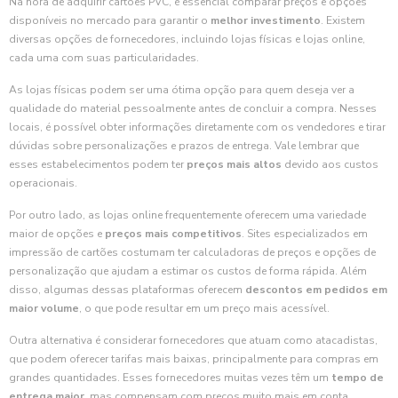
Na hora de adquirir cartões PVC, é essencial comparar preços e opções
disponíveis no mercado para garantir o
melhor investimento
. Existem
diversas opções de fornecedores, incluindo lojas físicas e lojas online,
cada uma com suas particularidades.
As lojas físicas podem ser uma ótima opção para quem deseja ver a
qualidade do material pessoalmente antes de concluir a compra. Nesses
locais, é possível obter informações diretamente com os vendedores e tirar
dúvidas sobre personalizações e prazos de entrega. Vale lembrar que
esses estabelecimentos podem ter
preços mais altos
devido aos custos
operacionais.
Por outro lado, as lojas online frequentemente oferecem uma variedade
maior de opções e
preços mais competitivos
. Sites especializados em
impressão de cartões costumam ter calculadoras de preços e opções de
personalização que ajudam a estimar os custos de forma rápida. Além
disso, algumas dessas plataformas oferecem
descontos em pedidos em
maior volume
, o que pode resultar em um preço mais acessível.
Outra alternativa é considerar fornecedores que atuam como atacadistas,
que podem oferecer tarifas mais baixas, principalmente para compras em
grandes quantidades. Esses fornecedores muitas vezes têm um
tempo de
entrega maior
, mas compensam com preços muito mais em conta.