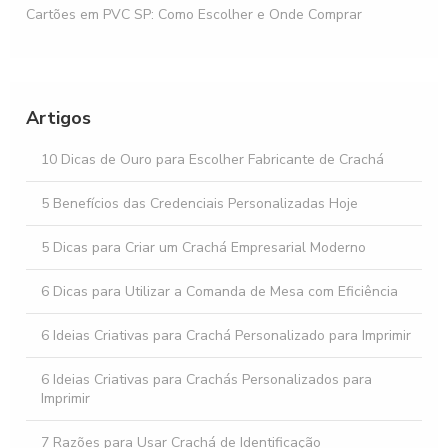
Cartões em PVC SP: Como Escolher e Onde Comprar
Prendedor jacaré para crachá: Escolha o Melhor para Você
Descubra o Preço do Cartão PVC e Suas Vantagens
Artigos
Cartão de Proximidade 125 kHz Como Funciona e Quais são
10 Dicas de Ouro para Escolher Fabricante de Crachá
suas Vantagens
5 Benefícios das Credenciais Personalizadas Hoje
5 Dicas para Criar um Crachá Empresarial Moderno
6 Dicas para Utilizar a Comanda de Mesa com Eficiência
6 Ideias Criativas para Crachá Personalizado para Imprimir
6 Ideias Criativas para Crachás Personalizados para
Imprimir
7 Razões para Usar Crachá de Identificação