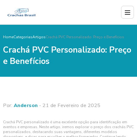
Home
Categorias
Artigos
Crachá PVC Personalizado: Preço e Benefícios
Crachá PVC Personalizado: Preço
e Benefícios
Por:
Anderson
- 21 de Fevereiro de 2025
Crachá PVC personalizado é uma excelente opção para identificação em
eventos e empresas. Neste artigo, iremos explorar o preço dos crachás PVC
personalizados, destacando suas vantagens, diferentes modelos
disponíveis, e dicas para escolher o melhor fornecedor. Continue lendo