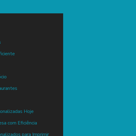
s
iciente
cio
aurantes
sonalizadas Hoje
sa com Eficiência
onalizados para Imprimir