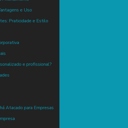
Vantagens e Uso
s: Praticidade e Estilo
rporativa
ais
sonalizado e profissional?
dades
chá Atacado para Empresas
 empresa