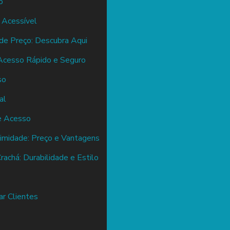
o
 Acessível
de Preço: Descubra Aqui
Acesso Rápido e Seguro
so
al
e Acesso
imidade: Preço e Vantagens
achá: Durabilidade e Estilo
ar Clientes