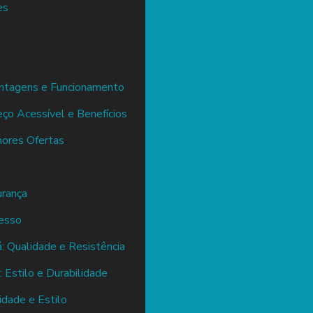
es
antagens e Funcionamento
eço Acessível e Benefícios
hores Ofertas
urança
cesso
: Qualidade e Resistência
 Estilo e Durabilidade
idade e Estilo