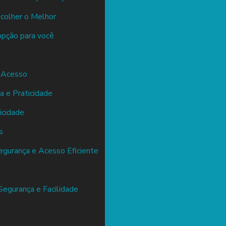
colher o Melhor
 opção para você
 Acesso
e Praticidade
icidade
s
egurança e Acesso Eficiente
Segurança e Facilidade