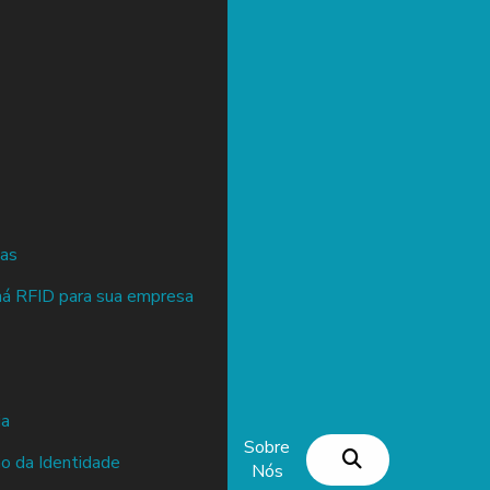
das
há RFID para sua empresa
ia
Sobre
ão da Identidade
Nós