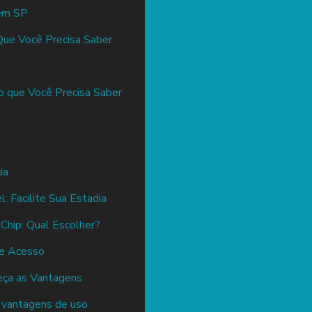
 em SP
Que Você Precisa Saber
o que Você Precisa Saber
ia
: Facilite Sua Estadia
 Chip: Qual Escolher?
 e Acesso
eça as Vantagens
e vantagens de uso