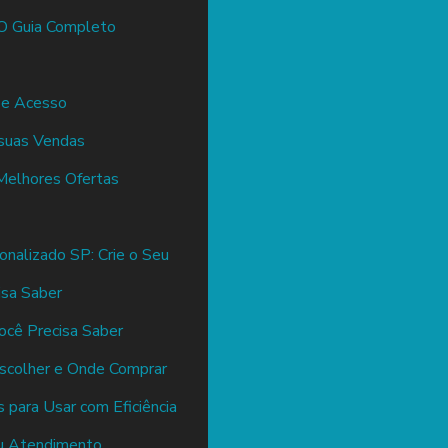
 O Guia Completo
 e Acesso
 suas Vendas
 Melhores Ofertas
nalizado SP: Crie o Seu
isa Saber
ocê Precisa Saber
scolher e Onde Comprar
 para Usar com Eficiência
eu Atendimento