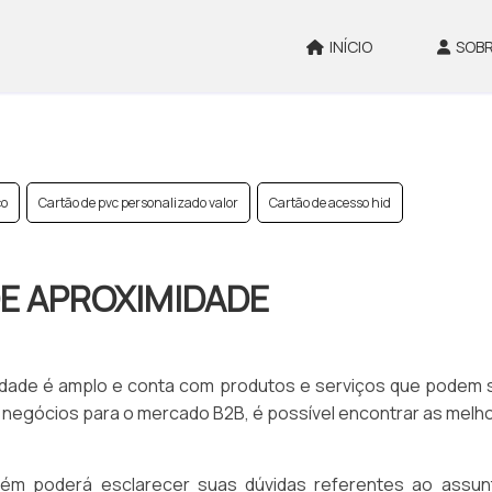
INÍCIO
SOBR
ço
Cartão de pvc personalizado valor
Cartão de acesso hid
DE APROXIMIDADE
dade é amplo e conta com produtos e serviços que podem s
 de negócios para o mercado B2B, é possível encontrar as m
m poderá esclarecer suas dúvidas referentes ao assunt