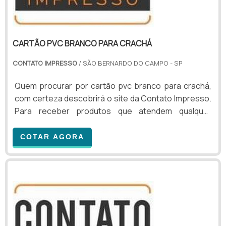
CARTÃO PVC BRANCO PARA CRACHÁ
CONTATO IMPRESSO
/ SÃO BERNARDO DO CAMPO - SP
Quem procurar por cartão pvc branco para crachá,
com certeza descobrirá o site da Contato Impresso.
Para receber produtos que atendem qualquer
necessidade, o cliente deve escolher uma
organização que se destaque por um bom suporte
COTAR AGORA
pré-venda e tenha ampla experiência no ramo.MAIS
INFORMAÇÕES SOBRE CARTÃO PVC BRANCO PARA
CRACHÁSe alguém buscar por cartão pvc branco
para crachá em uma empresa inovadora, chegará
até a Contato Impresso. É po...