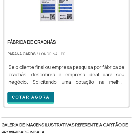
FÁBRICA DE CRACHÁS
PARANA CARDS
/ LONDRINA - PR
Se o cliente final ou empresa pesquisa por fábrica de
crachás, descobrirá a empresa ideal para seu
negócio. Solicitando uma cotação na melhor
organização do ramo e achando a sofisticação,
qualidade e preço justo em um só lugar. Quando a
COTAR AGORA
temática é fábrica de crachás, com a Paraná Cards o
cliente obterá assertividade com pagamento
"
acessível.OUTRAS INFORMAÇÕES SOBRE FÁBRICA
GALERIA DE IMAGENS ILUSTRATIVAS REFERENTE A CARTÃO DE
DE CRACHÁSA Paraná Cards centraliza sua energia
PROXIMIDADE INDALA