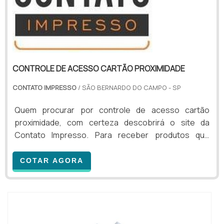
CONTROLE DE ACESSO CARTÃO PROXIMIDADE
CONTATO IMPRESSO
/ SÃO BERNARDO DO CAMPO - SP
Quem procurar por controle de acesso cartão
proximidade, com certeza descobrirá o site da
Contato Impresso. Para receber produtos que
atendem qualquer necessidade, o cliente deve
escolher uma organização que se destaque por um
COTAR AGORA
bom suporte pré-venda e tenha ampla experiência
no ramo.MAIS INFORMAÇÕES SOBRE CONTROLE DE
ACESSO CARTÃO PROXIMIDADESe alguém buscar
por controle de acesso cartão proximidade em uma
empresa inovadora, chegará até ...