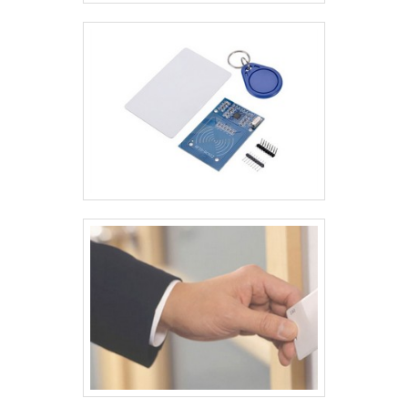
com seus serviços quando se fala do segmento de
crachás, cartões em pvc e acessórios. O foco é
oferecer tudo que há de mais atual para garantir a
qualidade final para cada cliente.QUALIDADES E
PONTOS FORTES DA EMPRESANa Paraná Cards as
melhores opções sempre estão à disposição
quando se procura soluções para crachás, cartões
em pvc e acessórios. São diversas opções de itens
oferecidos, como carteirinha estudantil e clips jacaré
com alça leitosa com ótima qualidade e precisão.Para
tal sucesso, a empresa investiu em profissionais
competentes e em equipamentos inovadores. A
Paraná Cards é uma empresa que tem sido apontada
de forma positiva no mercado por toda seriedade e
qualidade o que fecha todo o ciclo de entrega com
excelência para cada cliente.