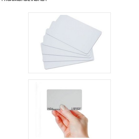
em criar uma estrutura com escritório de alta
qualidade onde são realizadas as atividades e sala de
treinamento com materiais sofisticados, tudo
pensando em fábrica de crachás com proteção.Há
muitas maneiras eficientes de uma empresa
demonstrar competência, excelência e destaque em
sua área de atuação. A Paraná Cards se mostra
referência por ter: Soluções para crachás em pvc;
Atendimento de forma personalizada para cada
cliente; Escritório de alta qualidade onde são
realizadas as atividades.Sem trocar o foco sobre
fábrica de crachás, mais do que visar apenas
lucratividade, deve oferecer produtos e serviços que
tenham ótima qualidade e proteção, pontos
importantes que ficam de fora no planejamento de
empresas que visam apenas o lucro, deixando a
desejar nos outros fatores.Isso tudo é a razão pela
qual a Paraná Cards é uma empresa comprometida