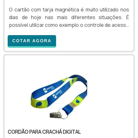
O cartão com tarja magnética é muito utilizado nos
dias de hoje nas mais diferentes situações. É
possível utilizar como exemplo o controle de acesso
de funcionários e convidados a uma empresa ou
evento. Os cartões com tarja magnética são
COTAR AGORA
utilizados na liberação de catracas de acesso ou
portas, permitindo que a pessoa chegue a outros
ambientes e setores do
estabelecimento.Características do controle de
acessoAlém disso, esse tipo de cartão pode ser
utilizado também por pessoas que possuem
automóv.
CORDÃO PARA CRACHÁ DIGITAL