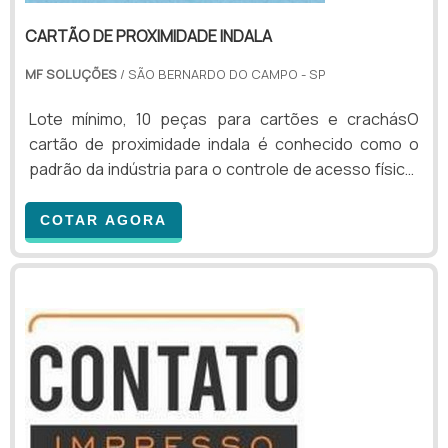
CARTÃO DE PROXIMIDADE INDALA
MF SOLUÇÕES
/ SÃO BERNARDO DO CAMPO - SP
Lote mínimo, 10 peças para cartões e crachásO
cartão de proximidade indala é conhecido como o
padrão da indústria para o controle de acesso físico.
Esse tipo de produto incorpora a tecnologia RFID de
125 kHz. Além disso, vale lembrar também que os
COTAR AGORA
cartões de proximidade Indala são robustos,
econômicos e se encaixam com grande facilidade em
inúmeros sistemas que possuem a finalidade de
controlar o fluxo de pessoas. Esse tipo de produto
é...