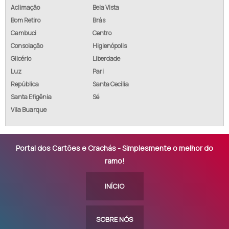
Aclimação
Bela Vista
Bom Retiro
Brás
Cambuci
Centro
Consolação
Higienópolis
Glicério
Liberdade
Luz
Pari
República
Santa Cecília
Santa Efigênia
Sé
Vila Buarque
Portal dos Cartões e Crachás - Simplesmente o melhor do
ramo!
INÍCIO
SOBRE NÓS