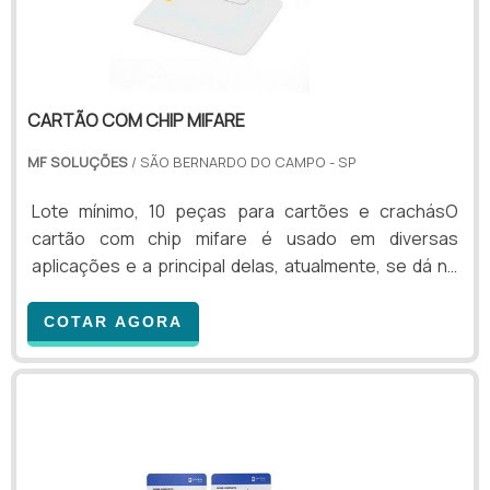
CARTÃO COM CHIP MIFARE
MF SOLUÇÕES
/ SÃO BERNARDO DO CAMPO - SP
Lote mínimo, 10 peças para cartões e crachásO
cartão com chip mifare é usado em diversas
aplicações e a principal delas, atualmente, se dá no
controle de acesso de pessoas a um determinado
estabelecimento. Ou seja, os cartões são capazes
COTAR AGORA
de melhorar a segurança do local, colhendo
informações sobre todas as pessoas que visitam o
estabelecimento. Detalhes de uso e
desenvolvimento do produtoOs cartões com chip
mifare podem liberar catracas e portas para que
funcionários e visitantes cheguem ao ambi.