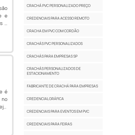
CRACHÁ PVC PERSONALIZADO PREÇO
são
te e
CREDENCIAIS PARA ACESSO REMOTO
es e
CRACHA EM PVC COM CORDÃO
drão
CRACHÁS PVC PERSONALIZADOS
 sob
CRACHÁS PARA EMPRESAS SP
ve e
CRACHÁS PERSONALIZADOS DE
ESTACIONAMENTO
ados
FABRICANTE DE CRACHÁ PARA EMPRESAS
 com
re é
á no
CREDENCIAL GRÁFICA
l® e
eja,
CREDENCIAIS PARA EVENTOS EM PVC
ndo
to.
CREDENCIAIS PARA FEIRAS
fare