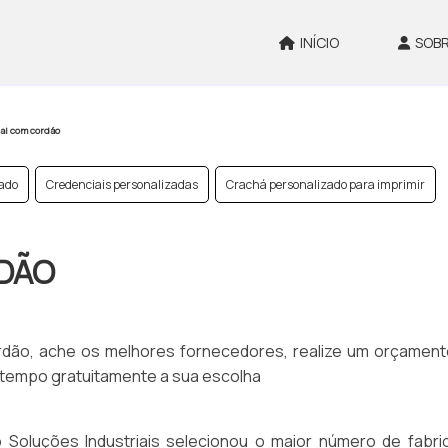
INÍCIO
SOBR
al com cordão
zado
Credenciais personalizadas
Crachá personalizado para imprimir
DÃO
rdão, ache os melhores fornecedores, realize um orçament
empo gratuitamente a sua escolha
 Soluções Industriais selecionou o maior número de fabri