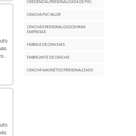
guem
CREDENCIAL PERSONALIZADA DE PVC
CRACHÁ PVC VALOR
CRACHÁS PERSONALIZADOS PARA
EMPRESAS
uto
FÁBRICA DE CRACHÁS
os)
hás,
os,
FABRICANTE DE CRACHÁ
CRACHÁ MAGNÉTICO PERSONALIZADO
eis:
ais
uto
hás,