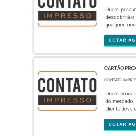
Quem procur
descobrirá o
qualquer ne
destaque po
ramo.MAIS
COTAR A
PROXIMIDADES
em uma empres
CARTÃO PROX
CONTATO IMPR
Quem procura
do mercado. 
cliente deve
pré-venda e 
proximidade, 
COTAR A
ótima quali