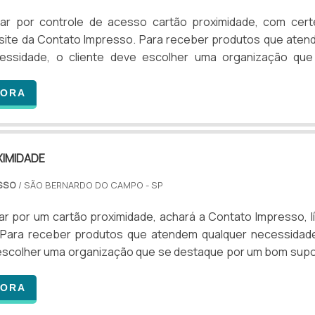
ar por controle de acesso cartão proximidade, com cert
 site da Contato Impresso. Para receber produtos que ate
cessidade, o cliente deve escolher uma organização que
r um bom suporte pré-venda e tenha ampla experiência
 INFORMAÇÕES SOBRE CONTROLE DE ACESSO CAR
GORA
e alguém buscar por controle de acesso cartão proximid
a inovadora, chegará até ...
IMIDADE
ESSO
/ SÃO BERNARDO DO CAMPO - SP
r por um cartão proximidade, achará a Contato Impresso, l
Para receber produtos que atendem qualquer necessidade
 escolher uma organização que se destaque por um bom sup
tenha ampla experiência no ramo.Quando o desejo é por ca
com os profissionais da Contato Impresso o cliente encont
GORA
dade e suporte personalizado via WhatsApp.MAIS DETAL