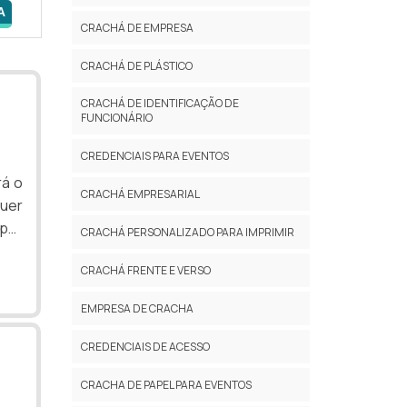
A
CRACHÁ DE EMPRESA
CRACHÁ DE PLÁSTICO
CRACHÁ DE IDENTIFICAÇÃO DE
FUNCIONÁRIO
CREDENCIAIS PARA EVENTOS
rá o
CRACHÁ EMPRESARIAL
uer
 por
CRACHÁ PERSONALIZADO PARA IMPRIMIR
AIS
CRACHÁ FRENTE E VERSO
car
té a
EMPRESA DE CRACHA
CREDENCIAIS DE ACESSO
CRACHA DE PAPEL PARA EVENTOS