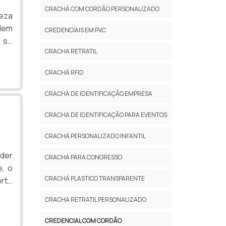
CRACHÁ COM CORDÃO PERSONALIZADO
eza
ndem
CREDENCIAIS EM PVC
 se
CRACHA RETRATIL
 no
TÃO
CRACHÁ RFID
ade
CRACHA DE IDENTIFICAÇÃO EMPRESA
CRACHA DE IDENTIFICAÇÃO PARA EVENTOS
CRACHÁ PERSONALIZADO INFANTIL
íder
CRACHÁ PARA CONGRESSO
, o
CRACHÁ PLASTICO TRANSPARENTE
orte
rtão
CRACHA RETRATIL PERSONALIZADO
rará
HES
CREDENCIAL COM CORDÃO