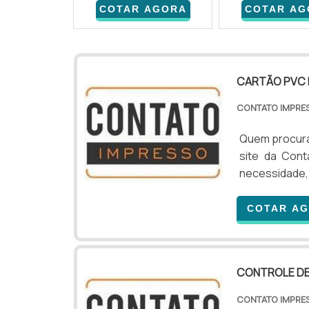
COTAR AGORA
COTAR AG
CARTÃO PVC 
CONTATO IMPR
Quem procura
site da Con
necessidade,
um bom supo
INFORMAÇÕES
COTAR A
por cartão p
Contato Impre
CONTROLE DE
CONTATO IMPR