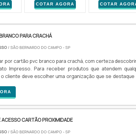
ORA
COTAR AGORA
COTAR AGOR
BRANCO PARA CRACHÁ
ESSO
/ SÃO BERNARDO DO CAMPO - SP
r por cartão pvc branco para crachá, com certeza descobri
tato Impresso. Para receber produtos que atendem qualq
 o cliente deve escolher uma organização que se destaque
rte pré-venda e tenha ampla experiência no ramo.M
 SOBRE CARTÃO PVC BRANCO PARA CRACHÁSe alguém bus
GORA
vc branco para crachá em uma empresa inovadora, chegará a
sso. É po...
 ACESSO CARTÃO PROXIMIDADE
ESSO
/ SÃO BERNARDO DO CAMPO - SP