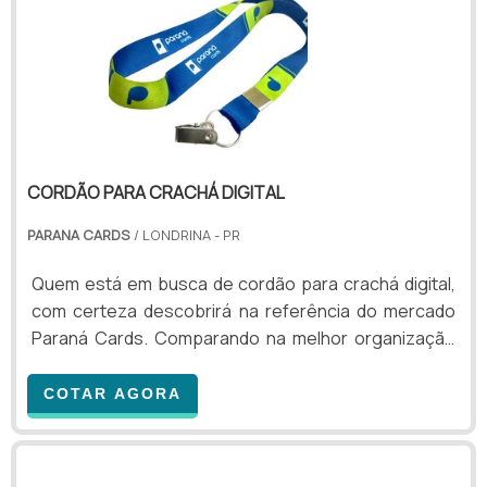
CORDÃO PARA CRACHÁ DIGITAL
PARANA CARDS
/ LONDRINA - PR
Quem está em busca de cordão para crachá digital,
com certeza descobrirá na referência do mercado
Paraná Cards. Comparando na melhor organização
do ramo e encontrando a melhor em qualidade e
custo benefício.INFORMAÇÕES SOBRE CORDÃO
COTAR AGORA
PARA CRACHÁ DIGITALQuem precisa de cordão para
crachá digital em uma empresa responsável, chega
até a Paraná Cards. Disponibilizando para os clientes