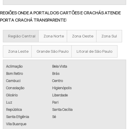
REGIÕES ONDE A PORTAL DOS CARTÕES E CRACHÁS ATENDE
PORTA CRACHÁ TRANSPARENTE:
Região Central
Zona Norte
Zona Oeste
Zona Sul
Zona Leste
Grande São Paulo
Litoral de São Paulo
Aclimação
Bela Vista
Bom Retiro
Brás
Cambuci
Centro
Consolação
Higienópolis
Glicério
Liberdade
Luz
Pari
República
Santa Cecília
Santa Efigênia
Sé
Vila Buarque