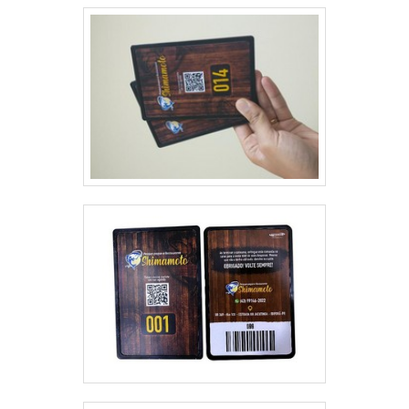
reconhecida por ser comprometida com seus
serviços e responsável, conquistas adquiridas
porque investiu em uma estrutura que hoje conta
com escritório de alta qualidade onde são realizadas
as atividades e biblioteca técnica de apoio. Todos
esses fatores, agregados a uma equipe
multidisciplinar de consultores associados e
profissionais com vasta experiência na área de
atuação, garantem uma entrega de excelência de
ponta a ponta.