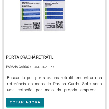
PORTA CRACHÁ RETRÁTIL
PARANA CARDS
/ LONDRINA - PR
Buscando por porta crachá retrátil, encontrará na
referência do mercado Paraná Cards. Solicitando
uma cotação por meio da própria empresa e
encontrando a melhor referência em qualidade.
Quando a questão é porta crachá retrátil, com a
COTAR AGORA
Paraná Cards o cliente poderá encontrar ótima