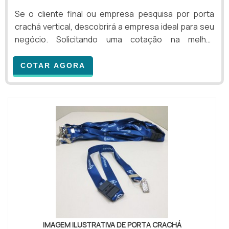
Se o cliente final ou empresa pesquisa por porta
crachá vertical, descobrirá a empresa ideal para seu
negócio. Solicitando uma cotação na melhor
organização do ramo e achando a sofisticação,
qualidade e preço justo em um só lugar. Quando a
COTAR AGORA
questão é porta crachá vertical, com os
colaboradores da Paraná Cards o cliente conseguirá
ótima qualidade com assessoria técnica
especializada.DIFERENCIAIS IMPORTANTES DE
PORTA CRACHÁ VERTICALA Paran...
IMAGEM ILUSTRATIVA DE PORTA CRACHÁ