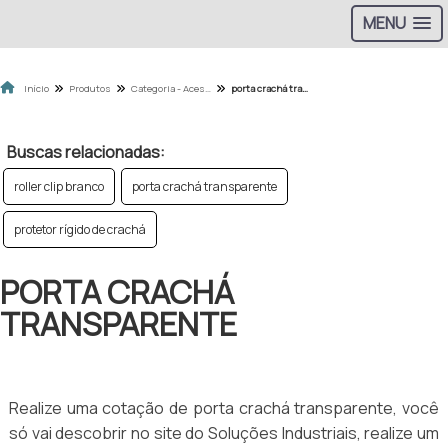
MENU
Início
Produtos
Categoria - Acessorios para Credenciais
porta crachá transparente
Buscas relacionadas:
roller clip branco
porta crachá transparente
protetor rígido de crachá
PORTA CRACHÁ
TRANSPARENTE
Realize uma cotação de porta crachá transparente, você
só vai descobrir no site do Soluções Industriais, realize um