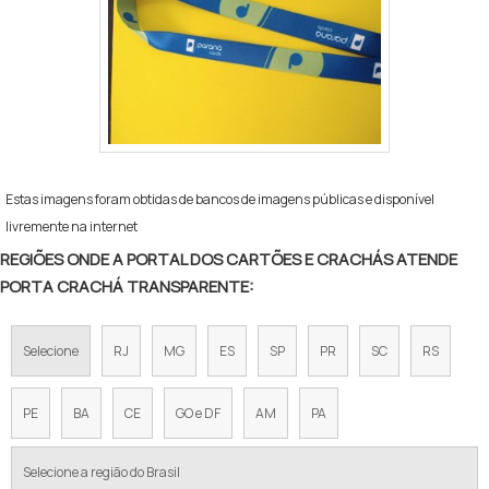
Estas imagens foram obtidas de bancos de imagens públicas e disponível
livremente na internet
REGIÕES ONDE A PORTAL DOS CARTÕES E CRACHÁS ATENDE
PORTA CRACHÁ TRANSPARENTE:
Selecione
RJ
MG
ES
SP
PR
SC
RS
PE
BA
CE
GO e DF
AM
PA
Selecione a região do Brasil