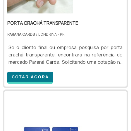
PORTA CRACHÁ TRANSPARENTE
PARANA CARDS
/ LONDRINA - PR
Se o cliente final ou empresa pesquisa por porta
crachá transparente, encontrará na referência do
mercado Paraná Cards. Solicitando uma cotação na
melhor organização do ramo e achando a
sofisticação, qualidade e preço justo em um só
COTAR AGORA
lugar.ALGUNS DETALHES SOBRE PORTA CRACHÁ
TRANSPARENTEQuem pesquisa na internet por porta
crachá transparente uma empresa inovadora, acha a
Paraná Cards. É possível encontrar cartão tarja
magnética e cartão f...