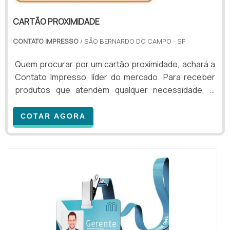
CARTÃO PROXIMIDADE
CONTATO IMPRESSO
/ SÃO BERNARDO DO CAMPO - SP
Quem procurar por um cartão proximidade, achará a
Contato Impresso, líder do mercado. Para receber
produtos que atendem qualquer necessidade, o
cliente deve escolher uma organização que se
destaque por um bom suporte pré-venda e tenha
COTAR AGORA
ampla experiência no ramo.Quando o desejo é por
cartão proximidade, com os profissionais da Contato
Impresso o cliente encontrará ótima qualidade e
suporte personalizado via WhatsApp.MAIS
DETALHES INTERESS...