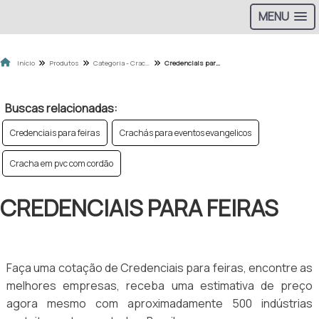
MENU
Início
Produtos
Categoria - Crachás e Credenciais
Credenciais para feiras
Buscas relacionadas:
Credenciais para feiras
Crachás para eventos evangelicos
Cracha em pvc com cordão
CREDENCIAIS PARA FEIRAS
Faça uma cotação de Credenciais para feiras, encontre as
melhores empresas, receba uma estimativa de preço
agora mesmo com aproximadamente 500 indústrias