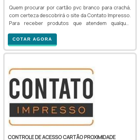
Quem procurar por cartão pvc branco para crachá,
com certeza descobrirá o site da Contato Impresso.
Para receber produtos que atendem qualquer
necessidade, o cliente deve escolher uma
organização que se destaque por um bom suporte
COTAR AGORA
pré-venda e tenha ampla experiência no ramo.MAIS
INFORMAÇÕES SOBRE CARTÃO PVC BRANCO PARA
CRACHÁSe alguém buscar por cartão pvc branco
para crachá em uma empresa inovadora, chegará
até a Contato Impresso. É po...
CONTROLE DE ACESSO CARTÃO PROXIMIDADE