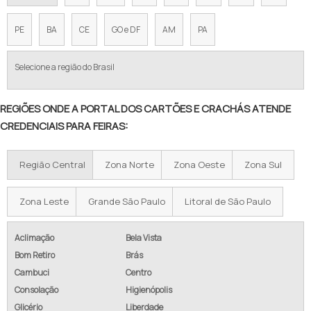
PE
BA
CE
GO e DF
AM
PA
Selecione a região do Brasil
REGIÕES ONDE A PORTAL DOS CARTÕES E CRACHÁS ATENDE
CREDENCIAIS PARA FEIRAS:
Região Central
Zona Norte
Zona Oeste
Zona Sul
Zona Leste
Grande São Paulo
Litoral de São Paulo
Aclimação
Bela Vista
Bom Retiro
Brás
Cambuci
Centro
Consolação
Higienópolis
Glicério
Liberdade