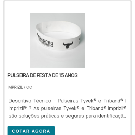
PULSEIRA DE FESTA DE 15 ANOS
IMPRIZIL
/ GO
Descritivo Técnico – Pulseiras Tyvek® e Triband® |
Imprizil® ? As pulseiras Tyvek® e Triband® Imprizil®
são soluções práticas e seguras para identificação
individual e controle de acesso em eventos e
ambientes com grande circulação de pessoas.
COTAR AGORA