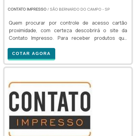
CONTATO IMPRESSO
/ SÃO BERNARDO DO CAMPO - SP
Quem procurar por controle de acesso cartão
proximidade, com certeza descobrirá o site da
Contato Impresso. Para receber produtos que
atendem qualquer necessidade, o cliente deve
escolher uma organização que se destaque por um
COTAR AGORA
bom suporte pré-venda e tenha ampla experiência
no ramo.MAIS INFORMAÇÕES SOBRE CONTROLE DE
ACESSO CARTÃO PROXIMIDADESe alguém buscar
por controle de acesso cartão proximidade em uma
empresa inovadora, chegará até ...