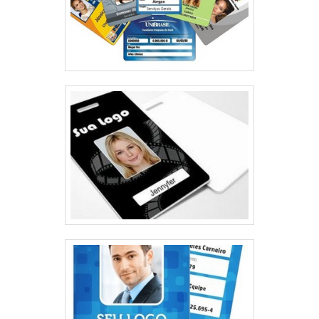
laminado por fusão Cores: Vibrantes e
fluorescentes (efeito com luz negra) Impressão: A
laser em preto, com dados variáveis Fechamento:
Lacre de alto tac, corte de segurança e verniz
holográfico Imprizil® Indicação: Festas universitárias,
baladas, eventos noturnos e com destaque visual
Diferenciais Técnicos Imprizil® ? Produção 100%
própria com alta capacidade de atendimento para
eventos de grande porte Modelos com fechamento
seguro e inviolável, evitando reutilização Impressão
de alta definição com fidelidade de cores
Personalização com numeração, QR Code, código de
barras e TAG PVC Opções para diferentes durações
de evento (1 dia, multi-dias ou permanentes) Prazo
de Produção Pulseiras Tyvek®: até 1 dia útil Pulseiras
de Tecido e Triband®: até 5 dias úteis Consulte
prazos para grandes volumes ou demandas
urgentes