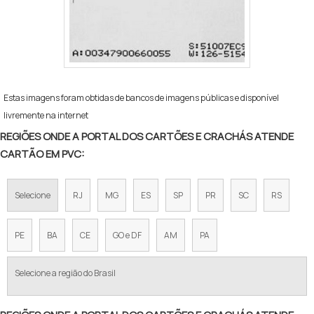
Estas imagens foram obtidas de bancos de imagens públicas e disponível
livremente na internet
REGIÕES ONDE A PORTAL DOS CARTÕES E CRACHÁS ATENDE
CARTÃO EM PVC:
Selecione
RJ
MG
ES
SP
PR
SC
RS
PE
BA
CE
GO e DF
AM
PA
Selecione a região do Brasil