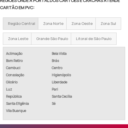
REGIÕES ONDE A PORTAL DOS CARTÕES E CRACHÁS ATENDE
CARTÃO EM PVC:
Região Central
Zona Norte
Zona Oeste
Zona Sul
Zona Leste
Grande São Paulo
Litoral de São Paulo
Aclimação
Bela Vista
Bom Retiro
Brás
Cambuci
Centro
Consolação
Higienópolis
Glicério
Liberdade
Luz
Pari
República
Santa Cecília
Santa Efigênia
Sé
Vila Buarque