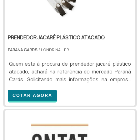
PRENDEDOR JACARÉ PLÁSTICO ATACADO
PARANA CARDS
/ LONDRINA - PR
Quem está à procura de prendedor jacaré plástico
atacado, achará na referência do mercado Paraná
Cards. Solicitando mais informações na empresa
mais qualificada do mercado e conhecendo a líder em
qualidade. Quando o tema é prendedor jacaré
COTAR AGORA
plástico atacado, na Paraná Cards o cliente poderá
contar excelente custo-benefício com pagamento
acessível.MAIS SOBRE PRENDEDOR JACARÉ
PLÁSTICO ATACADOA Paraná Cards foca seus
esforços em proporcionar aos clientes uma