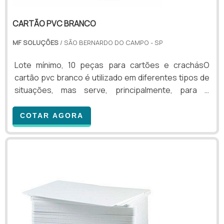
CARTÃO PVC BRANCO
MF SOLUÇÕES
/ SÃO BERNARDO DO CAMPO - SP
Lote mínimo, 10 peças para cartões e crachásO
cartão pvc branco é utilizado em diferentes tipos de
situações, mas serve, principalmente, para o
controle de acesso a eventos e empresas. Esse tipo
de cartão pode liberar a entrada de funcionários no
COTAR AGORA
estabelecimento, fazendo com que eles consigam
ultrapassar catracas e portas.Além disso, os
cartões de PVC brancos também podem promover o
controle de acesso de veículos, liberando cancelas e
p...