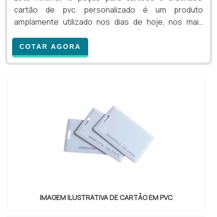
cartão de pvc personalizado é um produto
amplamente utilizado nos dias de hoje, nos mais
diferentes tipos de situações. É possível utilizar
como exemplo o controle de acesso de funcionários
COTAR AGORA
e visitantes a um determinado estabelecimento.
Esse modelo de cartão personalizado é capaz de
realizar a liberação de catracas ou portas, porém,
antes disso, os visitantes ou funcionários são
cadastrados ...
IMAGEM ILUSTRATIVA DE CARTÃO EM PVC