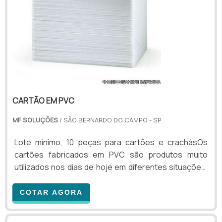
CARTÃO EM PVC
MF SOLUÇÕES
/ SÃO BERNARDO DO CAMPO - SP
Lote mínimo, 10 peças para cartões e crachásOs
cartões fabricados em PVC são produtos muito
utilizados nos dias de hoje em diferentes situações.
É possível utilizar como exemplo no controle de
acesso de funcionários, convidados ou visitantes de
COTAR AGORA
empresas. O cartão em pvc ainda pode ser usado
por essas pessoas para a liberação de acesso em