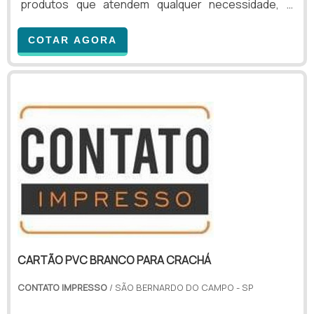
produtos que atendem qualquer necessidade, o
cliente deve escolher uma organização que se
destaque por um bom suporte pré-venda e tenha
COTAR AGORA
ampla experiência no ramo.Quando o tema é cartões
de acesso, com a equipe da Contato Impresso o
cliente encontrará excelente custo-benefício e
diversas opções de pagamento disponíveis.OUTRAS
INFORMAÇÕES SO...
CARTÃO PVC BRANCO PARA CRACHÁ
CONTATO IMPRESSO
/ SÃO BERNARDO DO CAMPO - SP