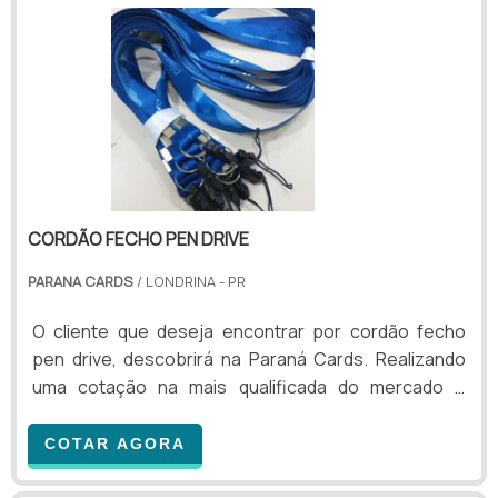
pelo visitante e o horário que ele esteve por lá. Ou
seja, é uma ferramenta de suma importância para
conseguir aument.
CORDÃO FECHO PEN DRIVE
PARANA CARDS
/ LONDRINA - PR
O cliente que deseja encontrar por cordão fecho
pen drive, descobrirá na Paraná Cards. Realizando
uma cotação na mais qualificada do mercado e
achando a líder da área de atuação.Quando o quesito
é cordão fecho pen drive, com os melhores
COTAR AGORA
profissionais da Paraná Cards o cliente poderá