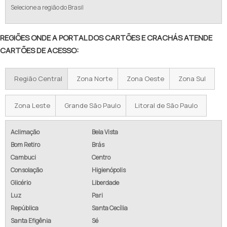
Selecione a região do Brasil
REGIÕES ONDE A PORTAL DOS CARTÕES E CRACHÁS ATENDE
CARTÕES DE ACESSO:
Região Central
Zona Norte
Zona Oeste
Zona Sul
Zona Leste
Grande São Paulo
Litoral de São Paulo
Aclimação
Bela Vista
Bom Retiro
Brás
Cambuci
Centro
Consolação
Higienópolis
Glicério
Liberdade
Luz
Pari
República
Santa Cecília
Santa Efigênia
Sé