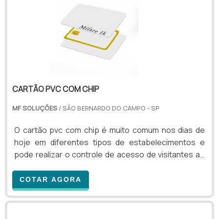
CARTÃO PVC COM CHIP
MF SOLUÇÕES
/ SÃO BERNARDO DO CAMPO - SP
O cartão pvc com chip é muito comum nos dias de
hoje em diferentes tipos de estabelecimentos e
pode realizar o controle de acesso de visitantes ao
local. Esse tipo de objeto é capaz de liberar portas e
catracas para que pessoas tenham acesso a
COTAR AGORA
diferentes áreas e cômodos do local. Além disso,
pode mostrar, graças ao software de grande
tecnologia, quais foram os ambientes acessados