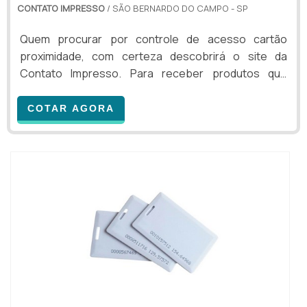
CONTATO IMPRESSO
/ SÃO BERNARDO DO CAMPO - SP
Quem procurar por controle de acesso cartão
proximidade, com certeza descobrirá o site da
Contato Impresso. Para receber produtos que
atendem qualquer necessidade, o cliente deve
escolher uma organização que se destaque por um
COTAR AGORA
bom suporte pré-venda e tenha ampla experiência
no ramo.MAIS INFORMAÇÕES SOBRE CONTROLE DE
ACESSO CARTÃO PROXIMIDADESe alguém buscar
por controle de acesso cartão proximidade em uma
empresa inovadora, chegará até ...