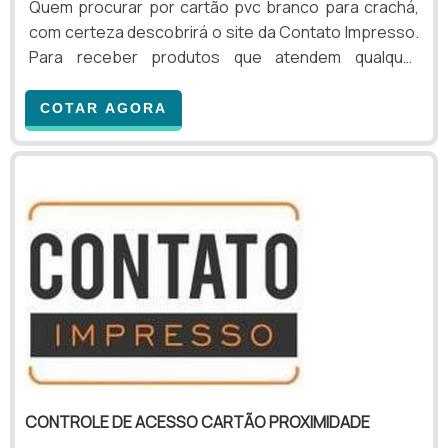
Quem procurar por cartão pvc branco para crachá,
com certeza descobrirá o site da Contato Impresso.
Para receber produtos que atendem qualquer
necessidade, o cliente deve escolher uma
organização que se destaque por um bom suporte
COTAR AGORA
pré-venda e tenha ampla experiência no ramo.MAIS
INFORMAÇÕES SOBRE CARTÃO PVC BRANCO PARA
CRACHÁSe alguém buscar por cartão pvc branco
para crachá em uma empresa inovadora, chegará
até a Contato Impresso. É po...
CONTROLE DE ACESSO CARTÃO PROXIMIDADE