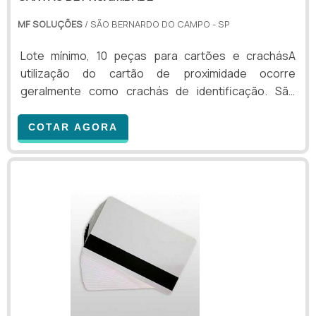
MF SOLUÇÕES
/ SÃO BERNARDO DO CAMPO - SP
Lote mínimo, 10 peças para cartões e crachásA
utilização do cartão de proximidade ocorre
geralmente como crachás de identificação. São
produtos muito resistentes, possuindo um ótimo
desempenho na leitura. Por se tratar de um cartão
COTAR AGORA
RFID passivo, a distância de leitura, dependendo do
modelo utilizado, pode alcançar até 90 cm. A
personalização desse tipo de cartão pode ser
realizada através de uma película de PVC adesivado,
na qual serão inseridas diferentes informações, por
exemplo: Logo da empre.