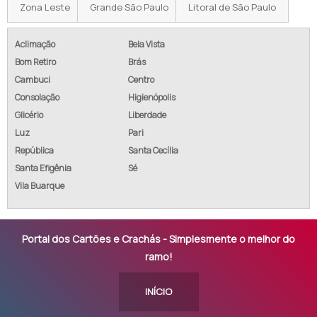
Zona Leste
Grande São Paulo
Litoral de São Paulo
Aclimação
Bela Vista
Bom Retiro
Brás
Cambuci
Centro
Consolação
Higienópolis
Glicério
Liberdade
Luz
Pari
República
Santa Cecília
Santa Efigênia
Sé
Vila Buarque
Portal dos Cartões e Crachás - Simplesmente o melhor do
ramo!
INÍCIO