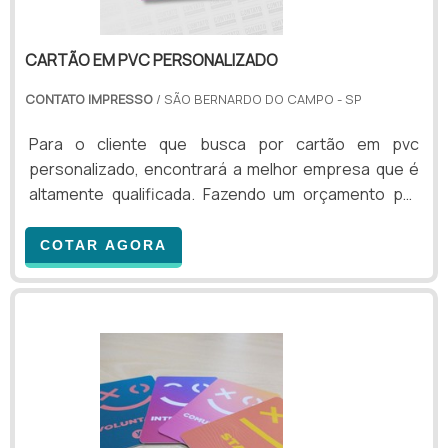
CARTÃO EM PVC PERSONALIZADO
CONTATO IMPRESSO
/ SÃO BERNARDO DO CAMPO - SP
Para o cliente que busca por cartão em pvc
personalizado, encontrará a melhor empresa que é
altamente qualificada. Fazendo um orçamento por
meio da maior empresa da área e encontrando a
organização mais competente do ramo.Quando o
COTAR AGORA
assunto é cartão em pvc personalizado, com os
profissionais especializados da Contato Impresso o
cliente conseguirá ótima qualidade com soluções
para impressos promocionais para empresas de
diversos seguimentos.UM POUCO MAIS SOBRE
CARTÃO EM PVC PERSONALIZADOA Contato
Impresso canaliza seus recursos em proporcionar
para os parceiros uma estrutura com escritório de