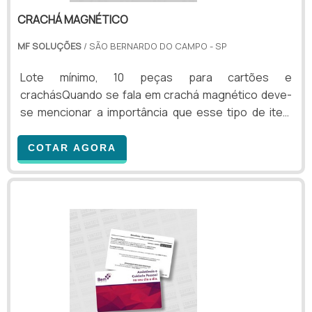
CRACHÁ MAGNÉTICO
MF SOLUÇÕES
/ SÃO BERNARDO DO CAMPO - SP
Lote mínimo, 10 peças para cartões e
crachásQuando se fala em crachá magnético deve-
se mencionar a importância que esse tipo de item
possui no controle de acesso de funcionários e
visitantes em diferentes tipos de estabelecimentos.
COTAR AGORA
Ou seja, os crachás magnéticos são itens
fundamentais para melhorar a segurança do local,
evitando que pessoas não permitidas cheguem ao
interior do estabelecimento. Os crachás podem
liberar a entrada de pessoas, fazendo com que elas
passem por catracas ou portas, che.