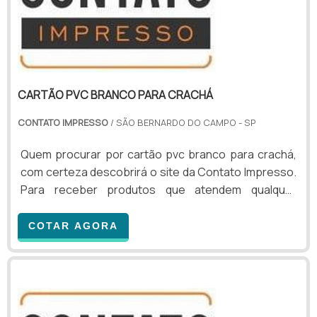
CARTÃO PVC BRANCO PARA CRACHÁ
CONTATO IMPRESSO
/ SÃO BERNARDO DO CAMPO - SP
Quem procurar por cartão pvc branco para crachá,
com certeza descobrirá o site da Contato Impresso.
Para receber produtos que atendem qualquer
necessidade, o cliente deve escolher uma
organização que se destaque por um bom suporte
COTAR AGORA
pré-venda e tenha ampla experiência no ramo.MAIS
INFORMAÇÕES SOBRE CARTÃO PVC BRANCO PARA
CRACHÁSe alguém buscar por cartão pvc branco
para crachá em uma empresa inovadora, chegará
até a Contato Impresso. É po...