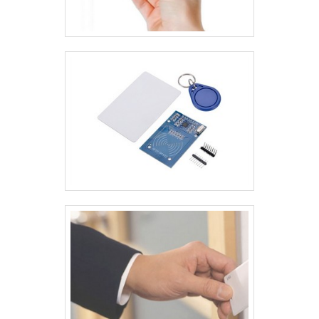
tenham ótima qualidade e assertividade, pontos
importantes que ficam de fora no planejamento de
empresas que visam apenas o lucro, deixando a
desejar nos outros fatores.Tudo isso e muito mais
são os motivos pelos quais a Paraná Cards é uma
empresa altamente qualificada quando se explana o
segmento de crachás, cartões em pvc e acessórios.
O objetivo é garantir a satisfação da venda à entrega
final, com foco total na qualidade.A MELHOR
EMPRESA NO SEGMENTOApenas na Paraná Cards as
melhores opções sempre estão à disposição
quando se procura soluções para crachás, cartões
em pvc e acessórios. A empresa oferece opções
como cartão tarja magnética e cartão de
proximidade com ótima qualidade e proteção.Para tal
sucesso, a empresa investiu em profissionais
competentes e em equipamentos inovadores. A
Paraná Cards é uma empresa que tem se destacado