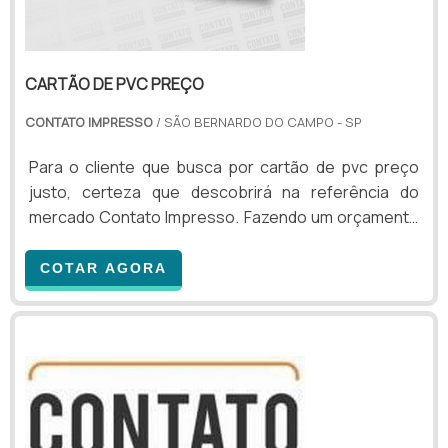
CARTÃO DE PVC PREÇO
CONTATO IMPRESSO
/ SÃO BERNARDO DO CAMPO - SP
Para o cliente que busca por cartão de pvc preço
justo, certeza que descobrirá na referência do
mercado Contato Impresso. Fazendo um orçamento
por meio da maior empresa da área e encontrando a
organização mais competente do ramo.ALGUNS
COTAR AGORA
DETALHES SOBRE CARTÃO DE PVC PREÇOSe
alguém pesquisar cartão de pvc preço acessível em
uma empresa comprometida com seus serviços,
encontra o site da Contato Impresso. Empresa
especializada em régua de 30...